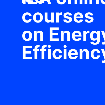
courses
on Energ
Efficienc